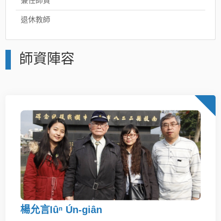
兼任師資
退休教師
師資陣容
楊允言Iûⁿ Ún-giân