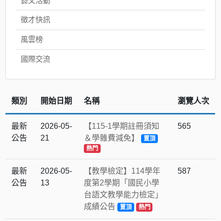
藝文活動
徵才快訊
風雲榜
國際交流
類別
開始日期
名稱
瀏覽人次
最新
2026-05-
【115-1學期註冊須知
565
公告
21
＆學雜費減免】
置頂
熱門
最新
2026-05-
【教學檢定】114學年
587
公告
13
度第2學期「國民小學
台語文教學能力檢定」
成績公告
置頂
熱門