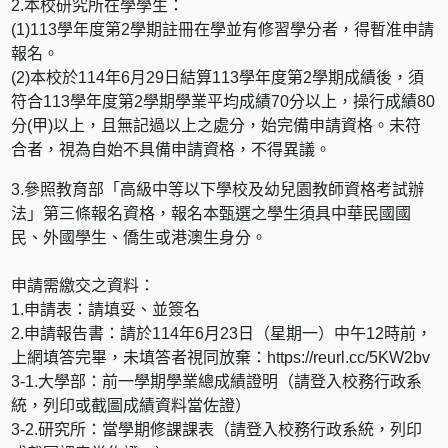
2.本校研究所在學學生：
(1)113學年度第2學期註冊在學並有修習學分者，得暫准申請
報名。
(2)本校於114年6月29日結算113學年度第2學期成績後，須
符合113學年度第2學期學業平均成績70分以上，操行成績80
分(甲)以上，且無記過以上之處分，始完備申請資格。未符
合者，視為自始不具備申請資格，不得異議。
3.參照教育部「高級中等以下學校及幼兒園教師資格考試辦
法」第三條報名資格，報名本甄選之學生須具中華民國國
民、外國學生、僑生或港澳生身分。
申請需繳交之資料：
1.申請表：請填妥、並簽名
2.申請報告書：請於114年6月23日（星期一）中午12時前，
上網填答完畢，未填答者視同放棄：https://reurl.cc/5KW2bv
3-1.大學部：前一學期學業總成績證明（請登入校務行政系
統，列印或截圖成績資料當佐證）
3-2.研究所：當學期修課課表（請登入校務行政系統，列印