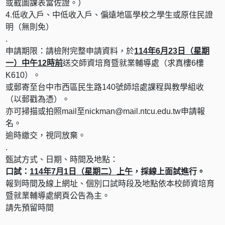
或截圖課表當佐證。）
4.低收入戶、中低收入戶、偏遠地區學校之學生或原住民證
明（無則免）
.
申請期限：請檢附完整申請資料，於
114年6月23日（星期
一）中午12時前
送交師資培育暨就業輔導處（求真樓6樓
K610）。
或郵寄至台中市西區民生路140號師培處課程與教學組收
（以郵戳為憑）。
亦可掃描或拍照mail至nickman@mail.ntcu.edu.tw申請報
名。
逾時繳交，視同放棄。
.
甄試方式、日期、時間及地點：
口試：
114年7月1日（星期二）上午
，採
線上
面試進行。
報到時間及線上網址、個別口試時段及地點依本校師資培育
暨就業輔導處網頁公告為主。
請先預留時間