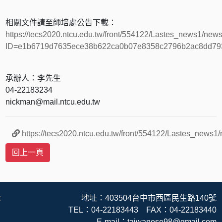
相關文件請至師培處公告下載：
https://tecs2020.ntcu.edu.tw/front/554122/Lastes_news1/new
ID=e1b6719d7635ece38b622ca0b07e8358c2796b2ac8dd7
承辦人：李先生
04-22183234
nickman@mail.ntcu.edu.tw
https://tecs2020.ntcu.edu.tw/front/554122/Lastes_
:
地址：403504台中市西區民生路140號
TEL：04-22183443 FAX：04-22183440
E-mail：taiwanese98@gmail.com