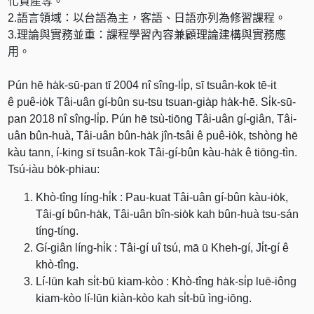
化資產等。
2.語言領域：以台語為主，客語、日語亦列為修習課程。
3.理論與實務並重：課程學習內容兼顧理論建構與實務應
用。
Pún hē ha̍k-sū-pan tī 2004 nî sîng-li̍p, sī tsuân-kok tē-it
ê puê-io̍k Tâi-uân gí-bûn su-tsu tsuan-gia̍p ha̍k-hē. Si̍k-sū-
pan 2018 nî sîng-li̍p. Pún hē tsù-tiōng Tâi-uân gí-giân, Tâi-
uân bûn-huà, Tâi-uân bûn-ha̍k jîn-tsâi ê puê-io̍k, tshòng hē
kàu tann, í-king sī tsuân-kok Tâi-gí-bûn kàu-ha̍k ê tiōng-tìn.
Tsú-iàu bo̍k-phiau:
Khò-tîng líng-hi̍k : Pau-kuat Tâi-uân gí-bûn kàu-io̍k,
Tâi-gí bûn-ha̍k, Tâi-uân bîn-sio̍k kah bûn-huà tsu-sán
tíng-tíng.
Gí-giân líng-hi̍k : Tâi-gí uî tsú, mā ū Kheh-gí, Ji̍t-gí ê
khò-tîng.
Lí-lūn kah si̍t-bū kiam-kòo : Khò-tîng ha̍k-si̍p luē-iông
kiam-kòo lí-lūn kiàn-kòo kah si̍t-bū ìng-iōng.